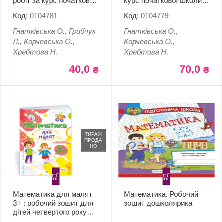
робіт за курс початкової
курс початкової школи.
школи” (Математика.
ДПА 2023
Код:
0104781
Код:
0104779
Українська мова
(українська мова і
Гнатківська О., Грибчук
Гнатківська О.,
літературне читання). 4
Л., Корчевська О.,
Корчевська О.,
клас. ДПА 2023
Хребтова Н.
Хребтова Н.
40,0
70,0
₴
₴
ТИРАЖ
ПРОДА
НО
Математика для малят
Математика. Робочий
3+ : робочий зошит для
зошит дошколярика
дітей четвертого року
життя