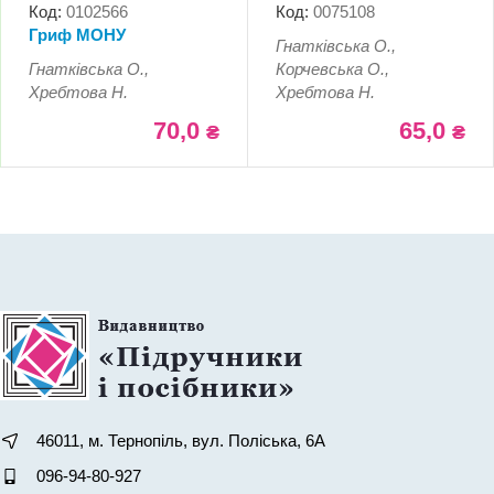
Код:
0102566
Код:
0075108
Гриф МОНУ
Гнатківська О.,
Гнатківська О.,
Корчевська О.,
Хребтова Н.
Хребтова Н.
70,0
65,0
₴
₴
46011, м. Тернопіль, вул. Поліська, 6А
096-94-80-927