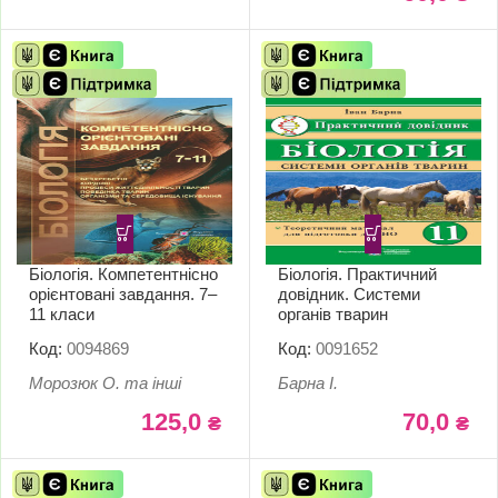
Біологія. Компетентнісно
Біологія. Практичний
орієнтовані завдання. 7–
довідник. Системи
11 класи
органів тварин
Код:
0094869
Код:
0091652
Морозюк О. та інші
Барна І.
125,0
70,0
₴
₴