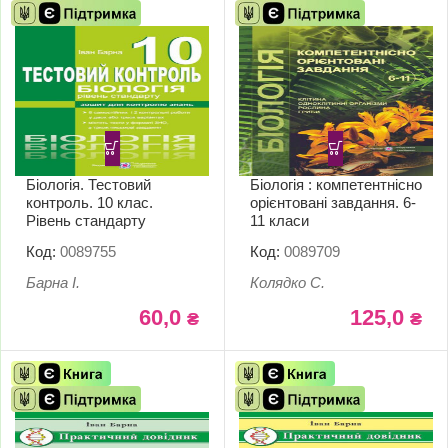
Біологія. Тестовий
Біологія : компетентнісно
контроль. 10 клас.
орієнтовані завдання. 6-
Рівень стандарту
11 класи
Код:
0089755
Код:
0089709
Барна І.
Колядко С.
60,0
125,0
₴
₴