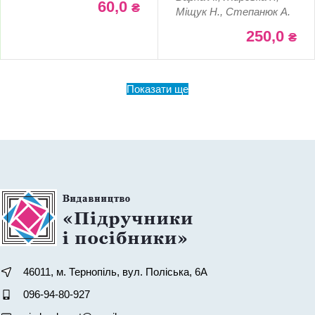
60,0
₴
Міщук Н., Степанюк А.
250,0
₴
Показати ще
46011, м. Тернопіль, вул. Поліська, 6А
096-94-80-927