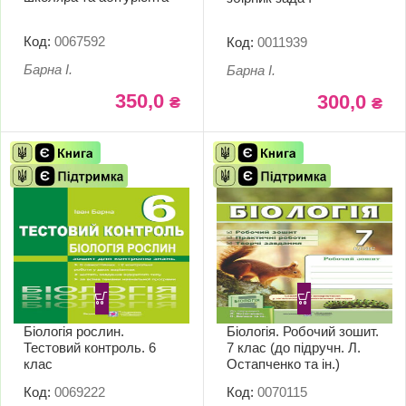
Код:
0067592
Код:
0011939
Барна І.
Барна І.
350,0
300,0
₴
₴
Біологія рослин.
Біологія. Робочий зошит.
Тестовий контроль. 6
7 клас (до підручн. Л.
клас
Остапченко та ін.)
Код:
0069222
Код:
0070115