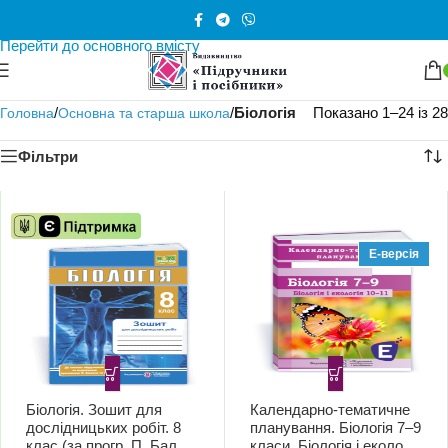
Перейти до навігації
Перейти до основного вмісту
/
/
Біологія
Показано 1–24 із 28
Головна
Основна та старша школа
Фільтри
Е-версія
Біологія. Зошит для
Календарно-тематичне
дослідницьких робіт. 8
планування. Біологія 7–9
клас (за прогр. П. Балан
класи. Біологія і екологія