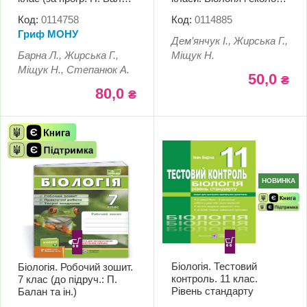
та ін.)
10–11класи. 2025-2026 н.
Код:
0114758
Код:
0114885
р. (ЕЛЕКТРОННА
Гриф МОНУ
версія)
Дем’янчук І., Жирська Г.,
Барна Л., Жирська Г.,
Міщук Н.
Міщук Н., Степанюк А.
50,0
₴
80,0
₴
НОВИНКА
Біологія. Тестовий
Біологія. Робочий зошит.
контроль. 11 клас.
7 клас (до підруч.: П.
Рівень стандарту
Балан та ін.)