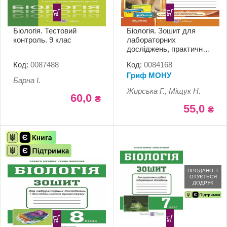
Біологія. Тестовий
Біологія. Зошит для
контроль. 9 клас
лабораторних
досліджень, практичних
та лабораторних робіт. 9
Код:
0087488
Код:
0084168
клас
Гриф МОНУ
Барна І.
Жирська Г., Міщук Н.
60,0
₴
55,0
₴
ПРОДАНО. Г
ОТУЄТЬСЯ
ДОДРУК