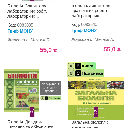
Біологія. Зошит для
Біологія. Зошит для
практичних робіт і
лабораторних робіт,
лабораторних
лабораторних
досліджень. 7 клас
досліджень і
Код:
0083540
Код:
0083895
дослідницького
Гриф МОНУ
Гриф МОНУ
практикуму. 8 клас
Жаркова І., Мечник Л.
Жаркова І., Мечник Л.
55,0
55,0
₴
₴
ПРОДАНО. Г
ОТУЄТЬСЯ
ДОДРУК
Біологія. Довідник
Загальна біологія :
школяра та абітурієнта
збірник задач