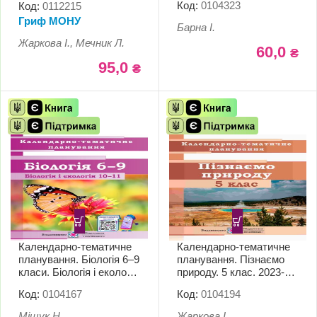
Код:
0104323
Код:
0112215
Гриф МОНУ
Барна І.
Жаркова І., Мечник Л.
60,0
₴
95,0
₴
Календарно-тематичне
Календарно-тематичне
планування. Біологія 6–9
планування. Пізнаємо
класи. Біологія і екологія
природу. 5 клас. 2023-
10—11класи. 2023-2024
2024 н.р.
Код:
0104167
Код:
0104194
н.р.
Міщук Н.
Жаркова І.