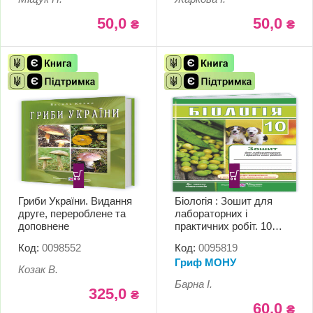
50,0
50,0
₴
₴
Гриби України. Видання
Біологія : Зошит для
друге, перероблене та
лабораторних і
доповнене
практичних робіт. 10
клас
Код:
0098552
Код:
0095819
Гриф МОНУ
Козак В.
Барна І.
325,0
₴
60,0
₴