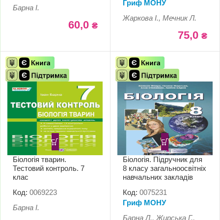
Гриф МОНУ
Барна І.
Жаркова І., Мечник Л.
60,0
₴
75,0
₴
Біологія тварин.
Біологія. Підручник для
Тестовий контроль. 7
8 класу загальноосвітніх
клас
навчальних закладів
Код:
0069223
Код:
0075231
Гриф МОНУ
Барна І.
Барна Л., Жирська Г.,