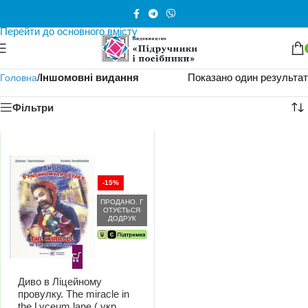
Перейти до навігації
Перейти до основного вмісту
/
Іншомовні видання
Показано один результат
Головна
Фільтри
-15%
ПРОДАНО. Г
ОТУЄТЬСЯ
ДОДРУК
Диво в Ліцейному
провулку. The miracle in
the Lyceum lane ( укр. та