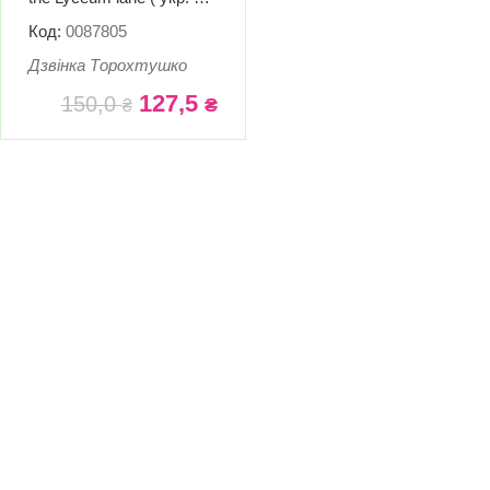
анг. мовами)
Код:
0087805
Дзвінка Торохтушко
127,5
150,0
₴
₴