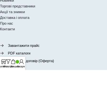
Новинки
Торгові представники
Акції та знижки
Доставка і оплата
Про нас
Контакти
Завантажити прайс
PDF каталоги
Публічний договір (Оферта)
аталог
Фільтри
Кошик
Акаунт
Підписатись на новини та розсилку
ПІДПИСАТИСЬ