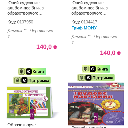
Юний художник:
Юний художник:
альбом-посібник з
альбом-посібник з
образотворчого
образотворчого
мистецтва. 6 клас (до
мистецтва. 5 клас (до
Код:
0107950
Код:
0104417
підруч. Л. Масол та ін.)
підруч. Л. Масол та ін.)
Гриф МОНУ
Демчак С., Чернявська
Т.
Демчак С., Чернявська
Т.
140,0
₴
140,0
₴
Образотворче
Розробки уроків з