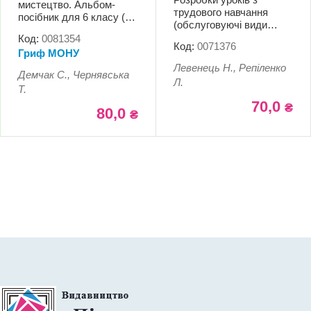
мистецтво. Альбом-
трудового навчання
посібник для 6 класу (до
(обслуговуючі види
підруч. С. Железняк та
праці). 7 клас
Код:
0081354
ін.)
Код:
0071376
Гриф МОНУ
Левенець Н., Репіленко
Демчак С., Чернявська
Л.
Т.
70,0
₴
80,0
₴