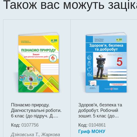
Також вас можуть заці
Пізнаємо природу.
Здоров’я, безпека та
Діагностувальні роботи.
добробут. Робочий
6 клас (до підруч. Д.
зошит. 5 клас (до
Біди)
підручн. Т. Воронцової
Код:
0107756
Код:
0104861
та ін.)
Гриф МОНУ
Дзіковська Т., Жаркова