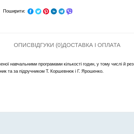
ПРЕДМЕТ:
Біологія, Природ
Поширити:
КЛАС:
СЕРІЯ:
ОПИС
ВІДГУКИ (0)
ДОСТАВКА І ОПЛАТА
В ПАЧЦІ (ШТ):
ної навчальними програмами кількості годин, у тому числі й ре
існик та за підручником Т. Коршевнюк і Г. Ярошенко.