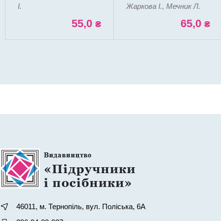
І.
Жаркова І., Мечник Л.
55,0
65,0
₴
₴
46011, м. Тернопіль, вул. Поліська, 6А