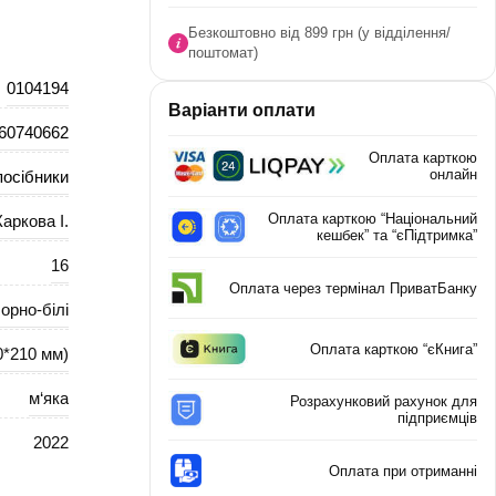
Безкоштовно від 899 грн (у відділення/
поштомат)
0104194
Варіанти оплати
60740662
Оплата карткою
онлайн
посібники
Оплата карткою “Національний
аркова І.
кешбек” та “єПідтримка”
16
Оплата через термінал ПриватБанку
орно-білі
Оплата карткою “єКнига”
0*210 мм)
м‘яка
Розрахунковий рахунок для
підприємців
2022
Оплата при отриманні