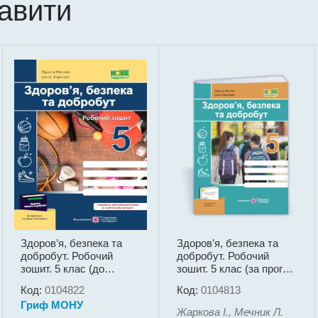
кавити
Здоров’я, безпека та
Здоров’я, безпека та
добробут. Робочий
добробут. Робочий
зошит. 5 клас (до
зошит. 5 клас (за прогр.
підручн. Н. Гущиної, І.
Шиян)
Код:
0104822
Код:
0104813
Василашко)
Гриф МОНУ
Жаркова І., Мечник Л.