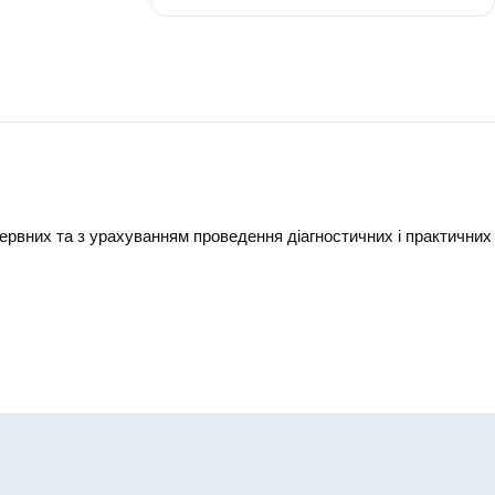
ознавство
5 клас
-
30
зервних та з урахуванням проведення діагностичних і практичних