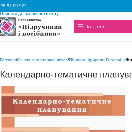
096-94-80-927
Перейти до навігації
Перейти до основного вмісту
Каталог
/
/
/
Ка
Головна
Основна та старша школа
Пізнаємо природу. Географія
Календарно-тематичне плануван