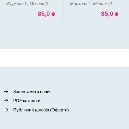
Жаркова І., Мечник Л.
Жаркова І., Мечник Л.
85,0
85,0
₴
₴
Завантажити прайс
PDF каталоги
Публічний договір (Оферта)