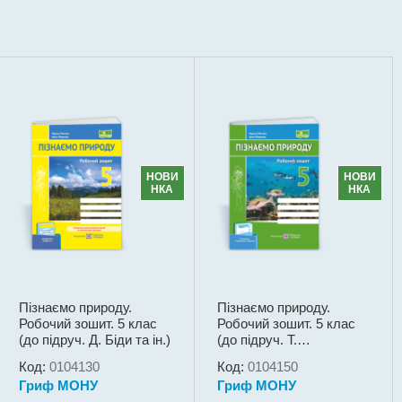
НОВИ
НОВИ
НКА
НКА
Пізнаємо природу.
Пізнаємо природу.
Робочий зошит. 5 клас
Робочий зошит. 5 клас
(до підруч. Д. Біди та ін.)
(до підруч. Т.
Коршевнюк, О.
Код:
0104130
Код:
0104150
Ярошенко)
Гриф МОНУ
Гриф МОНУ