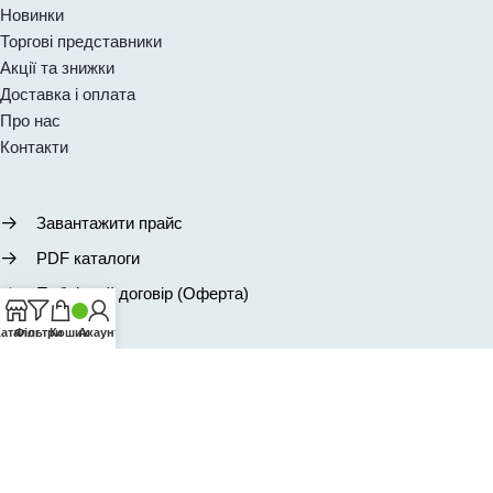
Новинки
Торгові представники
Акції та знижки
Доставка і оплата
Про нас
Контакти
Завантажити прайс
PDF каталоги
Публічний договір (Оферта)
аталог
Фільтри
Кошик
Акаунт
Підписатись на новини та розсилку
ПІДПИСАТИСЬ