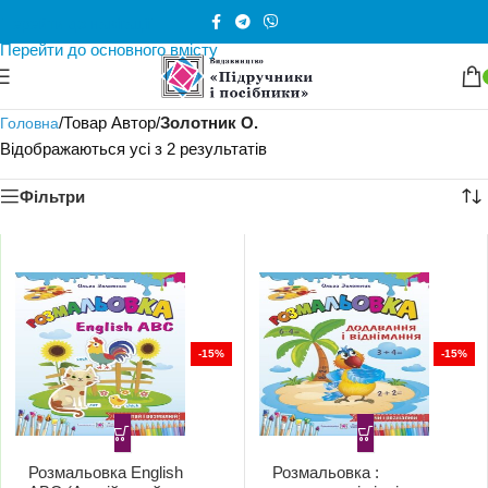
Перейти до навігації
Перейти до основного вмісту
/
Товар Автор
/
Золотник О.
Головна
Відображаються усі з 2 результатів
Фільтри
-15%
-15%
Розмальовка English
Розмальовка :