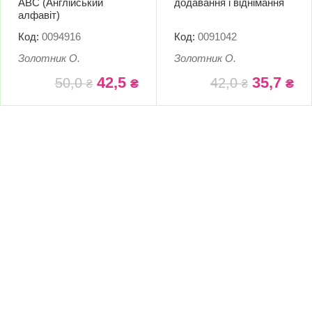
ABC (Англійський
додавання і віднімання
алфавіт)
Код:
0094916
Код:
0091042
Золотник О.
Золотник О.
42,5
35,7
50,0
42,0
₴
₴
₴
₴