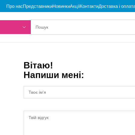
Про нас
Представники
Новинки
Акції
Контакти
Доставка і оплат
Вітаю!
Напиши мені: