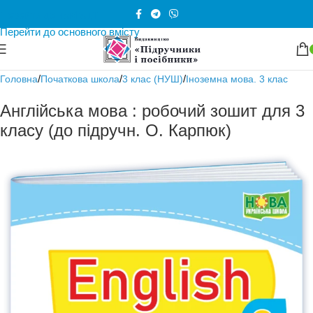
Перейти до навігації
Перейти до основного вмісту
/
/
/
Головна
Початкова школа
3 клас (НУШ)
Іноземна мова. 3 клас
Англійська мова : робочий зошит для 3
класу (до підручн. О. Карпюк)