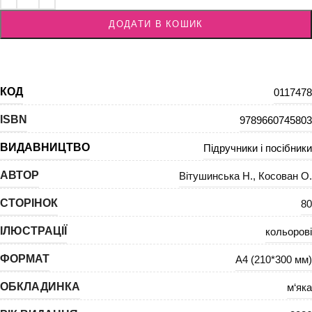
ДОДАТИ В КОШИК
КОД
0117478
ISBN
9789660745803
ВИДАВНИЦТВО
Підручники і посібники
АВТОР
Вітушинська Н.
,
Косован О.
СТОРІНОК
80
ІЛЮСТРАЦІЇ
кольорові
ФОРМАТ
А4 (210*300 мм)
ОБКЛАДИНКА
м‘яка