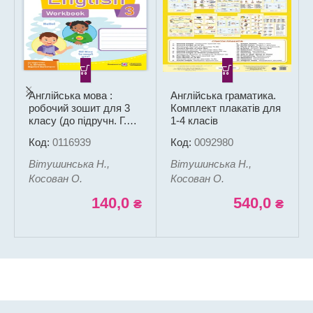
Англійська мова :
Англійська граматика.
робочий зошит для 3
Комплект плакатів для
класу (до підручн. Г.
1-4 класів
Мітчелла, Марілені
Код:
0116939
Код:
0092980
Малкогіанні)
Вітушинська Н.,
Вітушинська Н.,
Косован О.
Косован О.
140,0
540,0
₴
₴