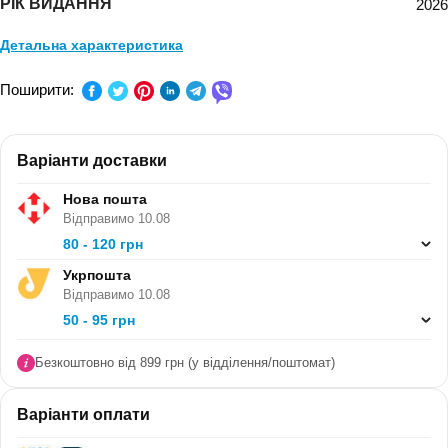
РІК ВИДАННЯ
2026
Детальна характеристика
ПРЕДМЕТ:
Англійська мова
Поширити:
КЛАС:
3 клас
Варіанти доставки
СЕРІЯ:
-
Нова пошта
В ПАЧЦІ (ШТ):
Відправимо 10.08
80 - 120 грн
Укрпошта
Відправимо 10.08
50 - 95 грн
Безкоштовно від 899 грн (у відділення/поштомат)
Варіанти оплати