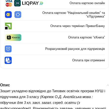
Оплата карткою онлайн
Оплата карткою “Національний кешбек” та
“єПідтримка”
Оплата через термінал ПриватБанку
Оплата карткою “єКнига”
Розрахунковий рахунок для підприємців
Оплата при отриманні
Опис
Зошит укладено відповідно до Типових освітніх програм НУШ і
підручника для 3 класу
(Карпюк О.Д. Англійська мова :
підручник для 3 кл. закл. загал. серед. освіти (з
аудіосупроводом))
. Різноманітність завдань, уміщених у зошиті,