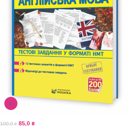
Збільшити зображення
85,0
100,0
₴
₴