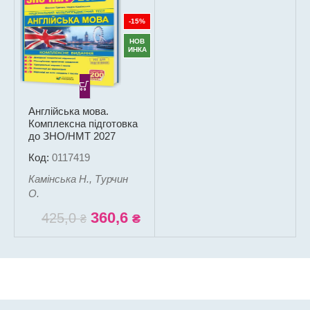
-15%
НОВ
ИНКА
Англійська мова.
Комплексна підготовка
до ЗНО/НМТ 2027
Код:
0117419
Камінська Н., Турчин
О.
360,6
425,0
₴
₴