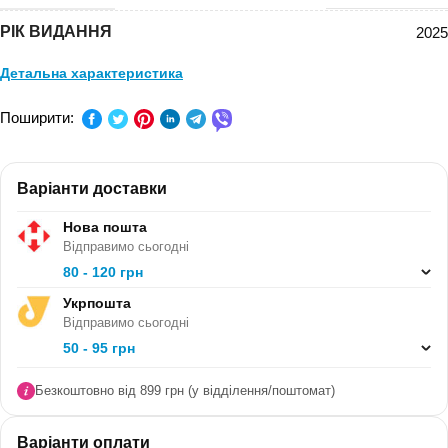
РІК ВИДАННЯ
2025
Детальна характеристика
ПРЕДМЕТ:
Англійська мова
Поширити:
КЛАС:
10 клас, 11 клас
Варіанти доставки
СЕРІЯ:
-
Нова пошта
В ПАЧЦІ (ШТ):
20
Відправимо сьогодні
80 - 120 грн
Укрпошта
Відправимо сьогодні
50 - 95 грн
Безкоштовно від 899 грн (у відділення/поштомат)
Варіанти оплати