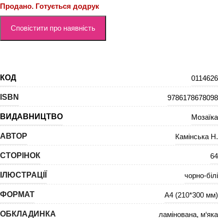
Продано. Готується додрук
КОД
0114626
ISBN
9786178678098
ВИДАВНИЦТВО
Мозаїка
АВТОР
Камінська Н.
СТОРІНОК
64
ІЛЮСТРАЦІЇ
чорно-білі
ФОРМАТ
А4 (210*300 мм)
ОБКЛАДИНКА
ламінована
,
м‘яка