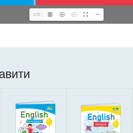
1/16
кавити