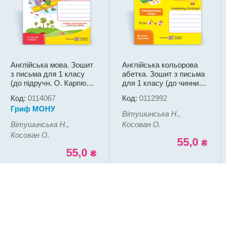
Англійська мова. Зошит
Англійська кольорова
з письма для 1 класу
абетка. Зошит з письма
(до підручн. О. Карпюк).
для 1 класу (до чинних
Напівдруковані літери
підручників НУШ).
Код:
0114067
Код:
0112992
Напівдруковані літери
Гриф МОНУ
Вітушинська Н.,
Вітушинська Н.,
Косован О.
Косован О.
55,0
₴
55,0
₴