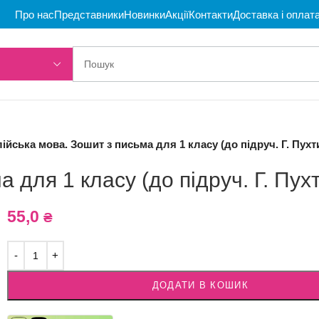
Про нас
Представники
Новинки
Акції
Контакти
Доставка і оплат
ійська мова. Зошит з письма для 1 класу (до підруч. Г. Пухти
 для 1 класу (до підруч. Г. Пухт
55,0
₴
ДОДАТИ В КОШИК