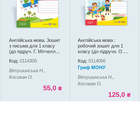
Англійська мова. Зошит
Англійська мова :
з письма для 1 класу
робочий зошит для 1
(до підруч. Г. Мітчелла).
класу (до підручн. О.
Напівдруковані літери
Карпюк)
Код:
0114305
Код:
0114066
Гриф МОНУ
Вітушинська Н.,
Косован О.
Вітушинська Н.,
Косован О.
55,0
₴
125,0
₴