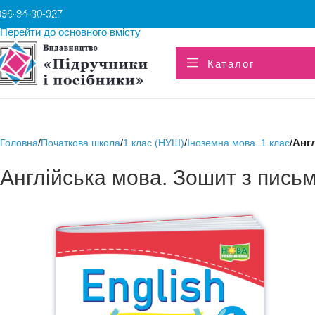
096-94-80-927
Перейти до навігації
Перейти до основного вмісту
Каталог
/
/
/
/
Англ
Головна
Початкова школа
1 клас (НУШ)
Іноземна мова. 1 клас
Англійська мова. Зошит з письма