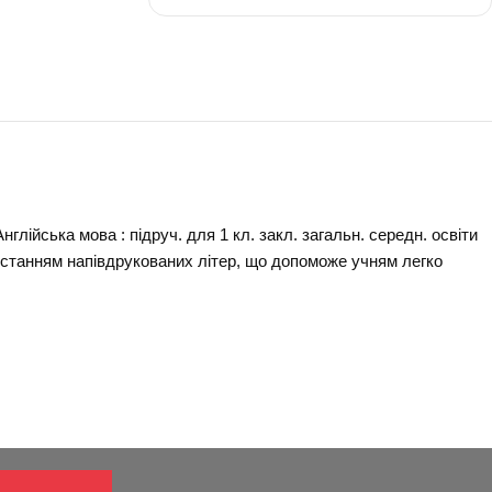
ська мова
1 клас
-
30
глійська мова : підруч. для 1 кл. закл. загальн. середн. освіти
ористанням напівдрукованих літер, що допоможе учням легко