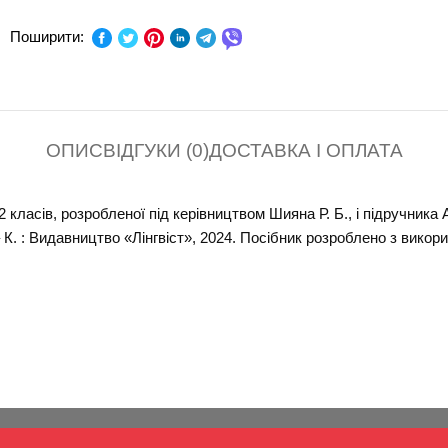
ПРЕДМЕТ:
Англій
Поширити:
КЛАС:
СЕРІЯ:
ОПИС
ВІДГУКИ (0)
ДОСТАВКА І ОПЛАТА
В ПАЧЦІ (ШТ):
класів, розробленої під керівництвом Шияна Р. Б., і підручника Ан
 – К. : Видавництво «Лінгвіст», 2024. Посібник розроблено з вик