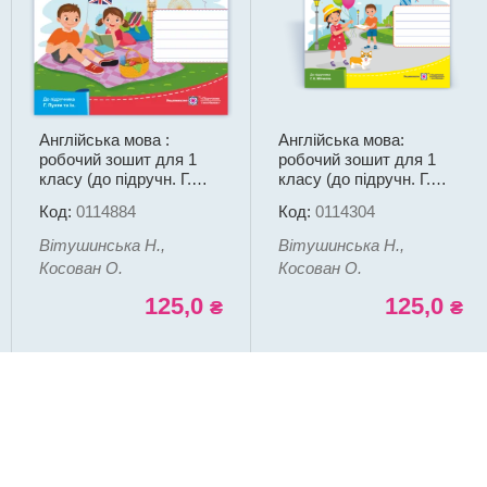
Англійська мова :
Англійська мова:
робочий зошит для 1
робочий зошит для 1
класу (до підручн. Г.
класу (до підручн. Г.
Пухти та ін.)
Мітчелла)
Код:
0114884
Код:
0114304
Вітушинська Н.,
Вітушинська Н.,
Косован О.
Косован О.
125,0
125,0
₴
₴