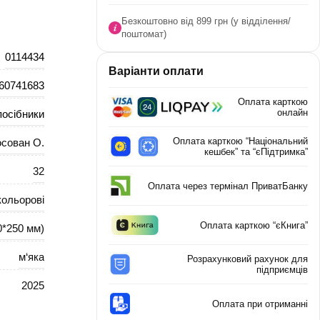
Безкоштовно від 899 грн (у відділення/
поштомат)
0114434
Варіанти оплати
60741683
Оплата карткою
онлайн
посібники
Оплата карткою “Національний
осован О.
кешбек” та “єПідтримка”
32
Оплата через термінал ПриватБанку
кольорові
Оплата карткою “єКнига”
0*250 мм)
м‘яка
Розрахунковий рахунок для
підприємців
2025
Оплата при отриманні