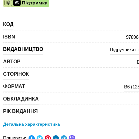
КОД
ISBN
97896
ВИДАВНИЦТВО
Підручники і 
АВТОР
СТОРІНОК
ФОРМАТ
В6 (12
ОБКЛАДИНКА
РІК ВИДАННЯ
Детальна характеристика
ПРЕДМЕТ:
Англій
Поширити: