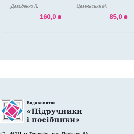
додатком.
Давиденко Л.
Цегельська М.
160,0
85,0
₴
₴
46011, м. Тернопіль, вул. Поліська, 6А