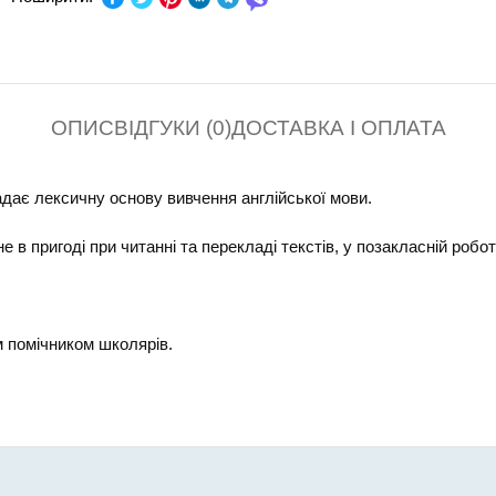
КЛАС:
СЕРІЯ:
Шкільний
В ПАЧЦІ (ШТ):
ОПИС
ВІДГУКИ (0)
ДОСТАВКА І ОПЛАТА
адає лексичну основу вивчення англійської мови.
е в пригоді при читанні та перекладі текстів, у позакласній роботі
 помічником школярів.