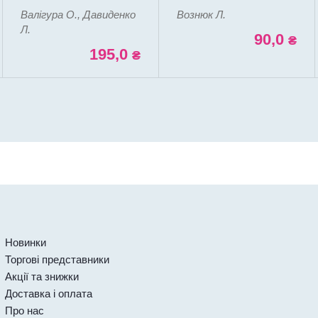
Валігура О., Давиденко
Вознюк Л.
Л.
90,0
₴
195,0
₴
Новинки
Торгові представники
Акції та знижки
Доставка і оплата
Про нас