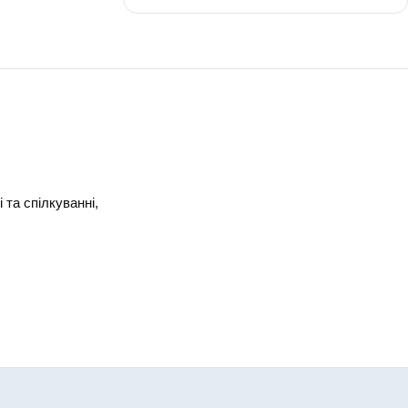
-
 словник
10
 та спілкуванні,