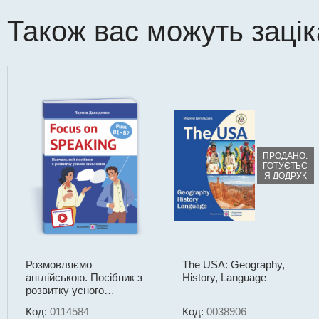
Також вас можуть заці
ПРОДАНО.
ГОТУЄТЬС
Я ДОДРУК
Розмовляємо
The USA: Geography,
англійською. Посібник з
History, Language
розвитку усного
мовлення. Рівні B1–B2.
Код:
0114584
Код:
0038906
З мультимедійним