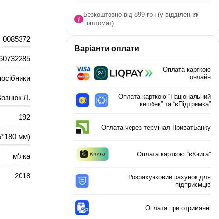
Безкоштовно від 899 грн (у відділення/
поштомат)
0085372
Варіанти оплати
60732285
Оплата карткою
онлайн
посібники
Оплата карткою “Національний
Вознюк Л.
кешбек” та “єПідтримка”
192
Оплата через термінал ПриватБанку
5*180 мм)
Оплата карткою “єКнига”
м‘яка
2018
Розрахунковий рахунок для
підприємців
Оплата при отриманні
ська мова