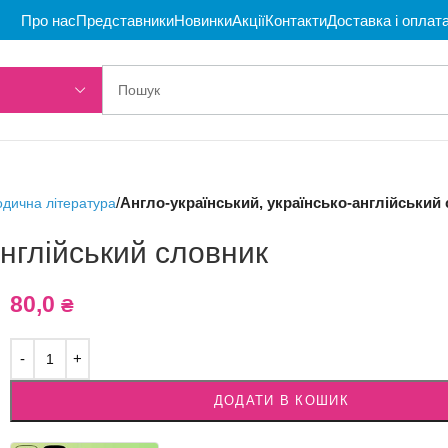
Про нас
Представники
Новинки
Акції
Контакти
Доставка і оплат
/
Англо-український, українсько-англійський
дична література
англійський словник
80,0
₴
ДОДАТИ В КОШИК