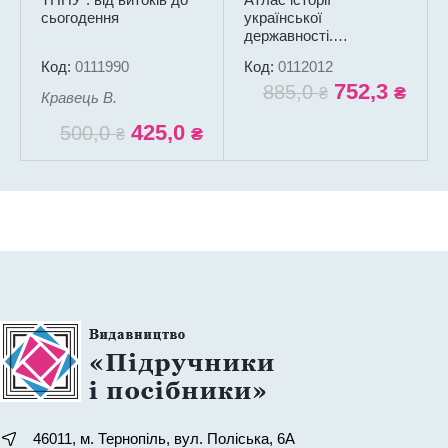
сьогодення
української
державності.
Українські землі від
Код:
0111990
Код:
0112012
найдавніших часів до
752,3
сьогодення
885,0
₴
₴
Кравець В.
425,0
500,0
₴
₴
46011, м. Тернопіль, вул. Поліська, 6А