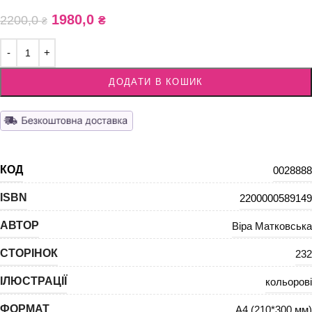
1980,0
2200,0
₴
₴
ДОДАТИ В КОШИК
КОД
0028888
ISBN
2200000589149
АВТОР
Віра Матковська
СТОРІНОК
232
ІЛЮСТРАЦІЇ
кольорові
ФОРМАТ
А4 (210*300 мм)