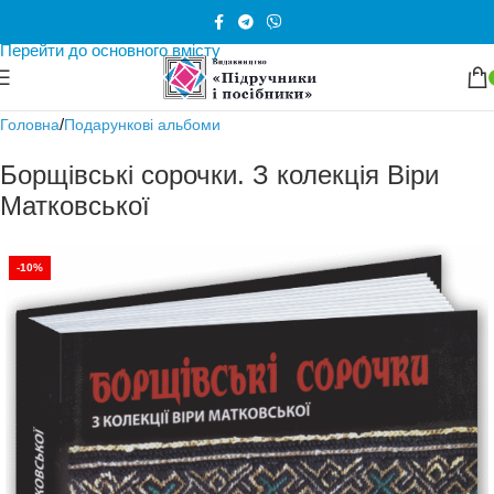
Перейти до навігації
Перейти до основного вмісту
/
Головна
Подарункові альбоми
Борщівські сорочки. З колекція Віри
Матковської
-10%