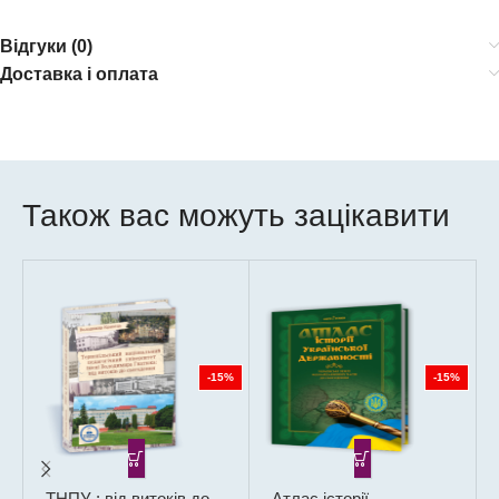
Відгуки (0)
Доставка і оплата
Також вас можуть зацікавити
-15%
-15%
ТНПУ : від витоків до
Атлас історії