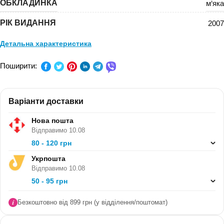
ОБКЛАДИНКА
м‘яка
РІК ВИДАННЯ
2007
Детальна характеристика
ПРЕДМЕТ:
Світова література
Поширити:
КЛАС:
7 клас
Варіанти доставки
СЕРІЯ:
Галерея мистецтв
Нова пошта
В ПАЧЦІ (ШТ):
6
Відправимо 10.08
80 - 120 грн
Укрпошта
Відправимо 10.08
50 - 95 грн
Безкоштовно від 899 грн (у відділення/поштомат)