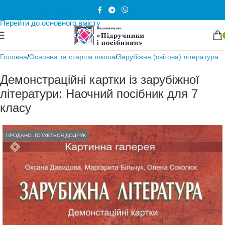
Перейти до навігації
Перейти до основного вмісту
/
/
Головна
Основна та старша школа
Зарубіжна (світова) література
Демонстраційні картки із зарубіжної
літератури: Наочний посібник для 7
класу
ПРОДАНО. ГОТУЄТЬСЯ ДОДРУК