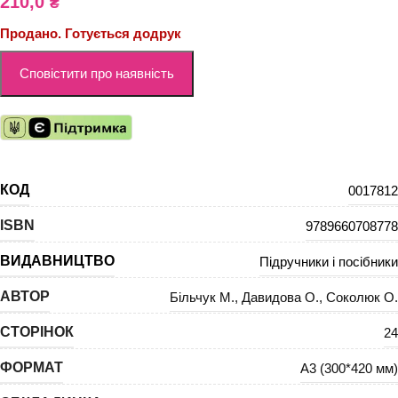
210,0
₴
Продано. Готується додрук
КОД
0017812
ISBN
9789660708778
ВИДАВНИЦТВО
Підручники і посібники
АВТОР
Більчук М.
,
Давидова О.
,
Соколюк О.
СТОРІНОК
24
ФОРМАТ
А3 (300*420 мм)