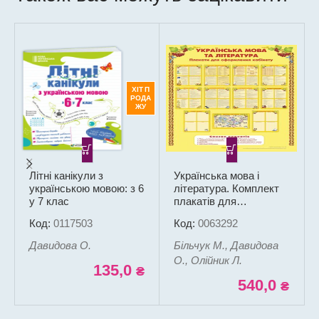
ХІТ П
РОДА
ЖУ
Літні канікули з
Українська мова і
українською мовою: з 6
література. Комплект
у 7 клас
плакатів для
оформлення кабінету
Код:
0117503
Код:
0063292
Давидова О.
Більчук М., Давидова
О., Олійник Л.
135,0
₴
540,0
₴