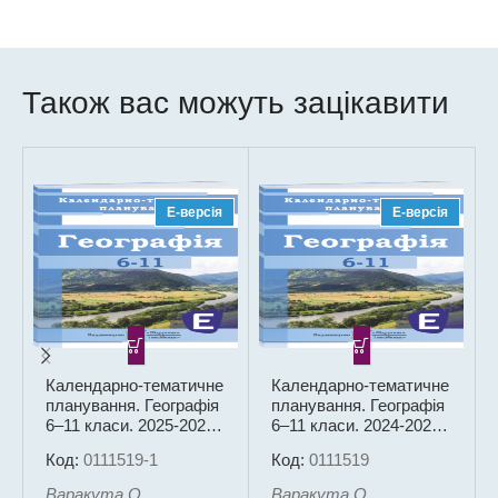
Також вас можуть зацікавити
Е-версія
Е-версія
Календарно-тематичне
Календарно-тематичне
планування. Географія
планування. Географія
6–11 класи. 2025-2026
6–11 класи. 2024-2025
н. р. (ЕЛЕКТРОННА
н. р. (ЕЛЕКТРОННА
Код:
0111519-1
Код:
0111519
версія)
версія)
Варакута О.
Варакута О.