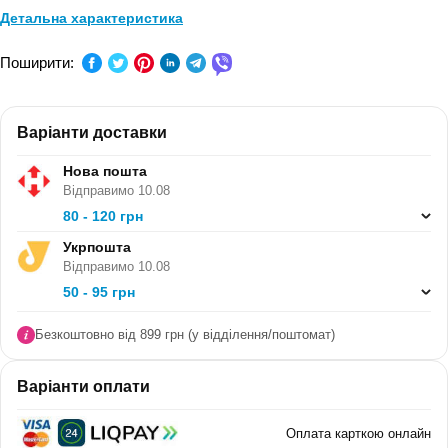
Детальна характеристика
ПРЕДМЕТ:
Географія
Поширити:
КЛАС:
10 клас
Варіанти доставки
СЕРІЯ:
-
Нова пошта
В ПАЧЦІ (ШТ):
30
Відправимо 10.08
80 - 120 грн
Укрпошта
Відправимо 10.08
50 - 95 грн
Безкоштовно від 899 грн (у відділення/поштомат)
Варіанти оплати
Оплата карткою онлайн