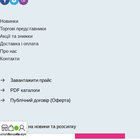
Новинки
Торгові представники
Акції та знижки
Доставка і оплата
Про нас
Контакти
Завантажити прайс
PDF каталоги
Публічний договір (Оферта)
Підписатись на новини та розсилку
аталог
Кошик
Акаунт