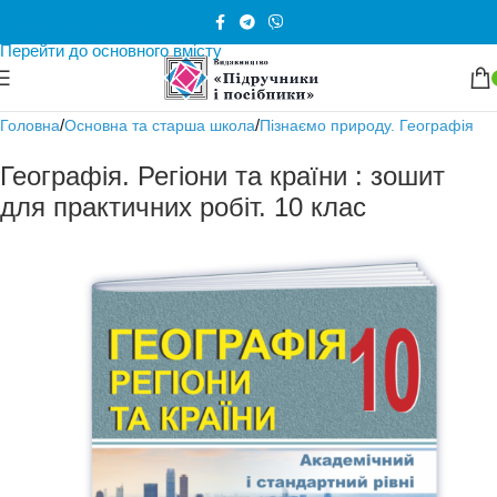
Перейти до навігації
Перейти до основного вмісту
/
/
Головна
Основна та старша школа
Пізнаємо природу. Географія
Географія. Регіони та країни : зошит
для практичних робіт. 10 клас