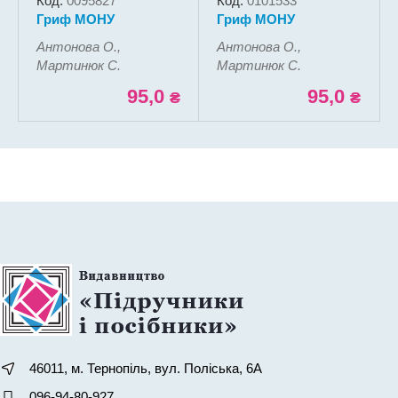
Код:
0095827
Код:
0101533
Гриф МОНУ
Гриф МОНУ
Антонова О.,
Антонова О.,
Мартинюк С.
Мартинюк С.
95,0
95,0
₴
₴
46011, м. Тернопіль, вул. Поліська, 6А
096-94-80-927