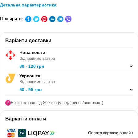
Детальна характеристика
ПРЕДМЕТ:
Інформатика
Поширити:
КЛАС:
2 клас
Варіанти доставки
СЕРІЯ:
-
Нова пошта
В ПАЧЦІ (ШТ):
20
Відправимо завтра
80 - 120 грн
Укрпошта
Відправимо завтра
50 - 95 грн
Безкоштовно від 899 грн (у відділення/поштомат)
Варіанти оплати
Оплата карткою онлайн