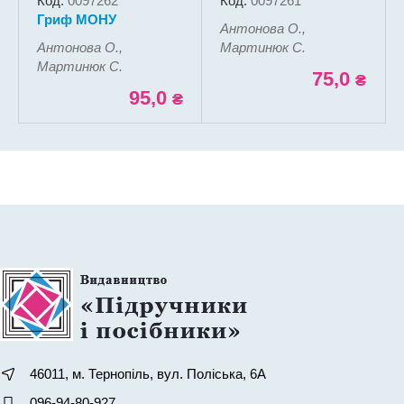
Код:
0097262
Код:
0097261
Гриф МОНУ
Антонова О.,
Антонова О.,
Мартинюк С.
Мартинюк С.
75,0
₴
95,0
₴
46011, м. Тернопіль, вул. Поліська, 6А
096-94-80-927