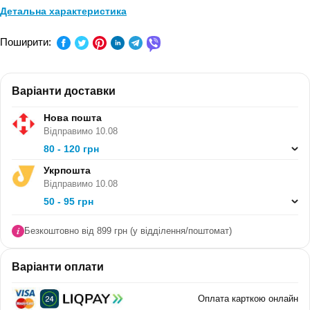
Детальна характеристика
ПРЕДМЕТ:
Інформатика
Поширити:
КЛАС:
3 клас
Варіанти доставки
СЕРІЯ:
-
Нова пошта
В ПАЧЦІ (ШТ):
20
Відправимо 10.08
80 - 120 грн
Укрпошта
Відправимо 10.08
50 - 95 грн
Безкоштовно від 899 грн (у відділення/поштомат)
Варіанти оплати
Оплата карткою онлайн