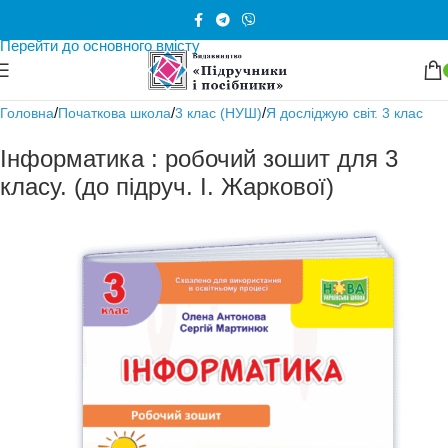
Перейти до навігації
Перейти до основного вмісту
/
/
/
Головна
Початкова школа
3 клас (НУШ)
Я досліджую світ. 3 клас
Інформатика : робочий зошит для 3
класу. (до підруч. І. Жаркової)