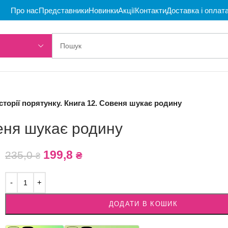
Про нас
Представники
Новинки
Акції
Контакти
Доставка і оплат
Історії порятунку. Книга 12. Совеня шукає родину
веня шукає родину
199,8
235,0
₴
₴
ДОДАТИ В КОШИК