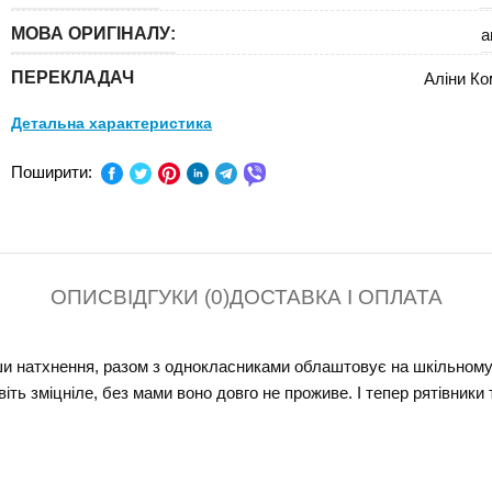
МОВА ОРИГІНАЛУ:
а
ПЕРЕКЛАДАЧ
Аліни Ко
Детальна характеристика
ПРЕДМЕТ:
Поширити:
КЛАС:
СЕРІЯ:
Історії
ОПИС
ВІДГУКИ (0)
ДОСТАВКА І ОПЛАТА
В ПАЧЦІ (ШТ):
ши натхнення, разом з однокласниками облаштовує на шкільному п
ть зміцніле, без мами воно довго не проживе. І тепер рятівник