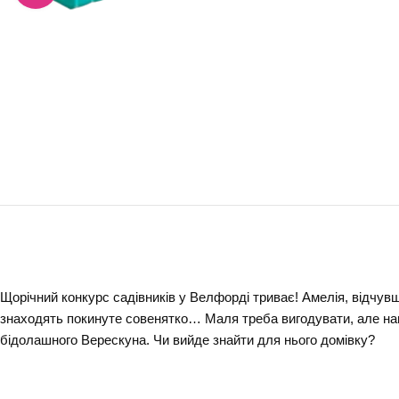
Щорічний конкурс садівників у Велфорді триває! Амелія, відчув
знаходять покинуте совенятко… Маля треба вигодувати, але наві
бідолашного Верескуна. Чи вийде знайти для нього домівку?