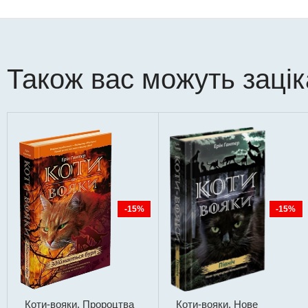
Також вас можуть заці
-15%
-15%
Коти-вояки. Пророцтва
Коти-вояки. Нове