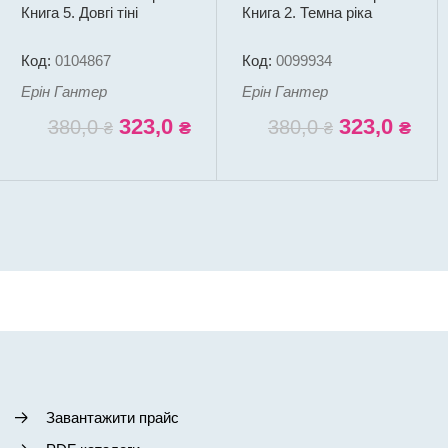
Книга 5. Довгі тіні
Книга 2. Темна ріка
Код:
0104867
Код:
0099934
Ерін Гантер
Ерін Гантер
323,0
323,0
380,0
380,0
₴
₴
₴
₴
Завантажити прайс