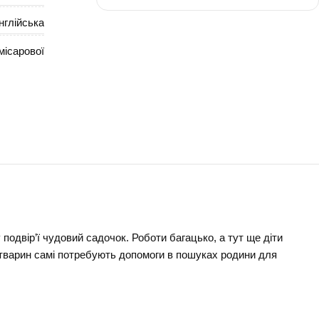
нглійська
місарової
-
-
 порятунку
нема
одвір’ї чудовий садочок. Роботи багацько, а тут ще діти
и тварин самі потребують допомоги в пошуках родини для