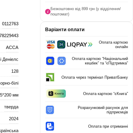
Безкоштовно від 899 грн (у відділення/
поштомат)
0112763
Варіанти оплати
78229443
Оплата карткою
онлайн
АССА
Оплата карткою “Національний
і Деніелс
кешбек” та “єПідтримка”
128
Оплата через термінал ПриватБанку
орно-білі
Оплата карткою “єКнига”
5*200 мм
тверда
Розрахунковий рахунок для
підприємців
2024
Оплата при отриманні
країнська