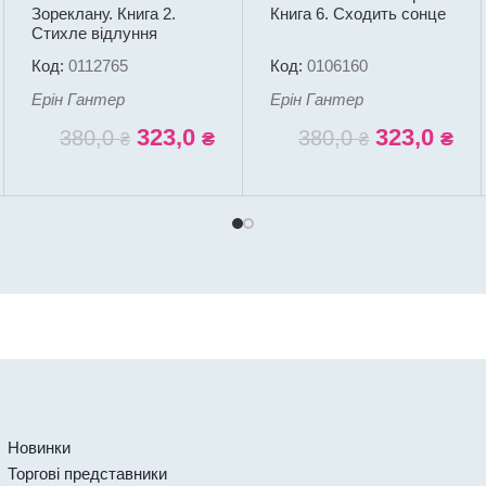
Зореклану. Книга 2.
Книга 6. Сходить сонце
Стихле відлуння
Код:
0112765
Код:
0106160
Ерін Гантер
Ерін Гантер
323,0
323,0
380,0
380,0
₴
₴
₴
₴
Новинки
Торгові представники