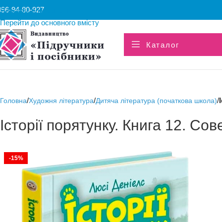
096-94-80-927
Перейти до навігації
Перейти до основного вмісту
Каталог
/
/
/
Головна
Художня література
Дитяча література (початкова школа)
Історії порятунку. Книга 12. Со
-15%