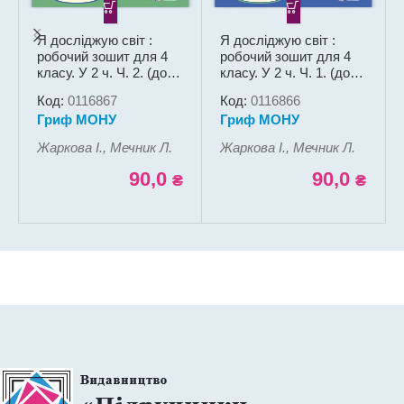
Я досліджую світ :
Я досліджую світ :
робочий зошит для 4
робочий зошит для 4
класу. У 2 ч. Ч. 2. (до
класу. У 2 ч. Ч. 1. (до
підруч. І. Жаркової та
підруч. І. Жаркової та
Код:
0116867
Код:
0116866
ін.)
ін.)
Гриф МОНУ
Гриф МОНУ
Жаркова І., Мечник Л.
Жаркова І., Мечник Л.
90,0
90,0
₴
₴