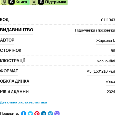
КОД
0111343
ВИДАВНИЦТВО
Підручники і посібники
АВТОР
Жаркова І.
СТОРІНОК
96
ІЛЮСТРАЦІЇ
чорно-білі
ФОРМАТ
А5 (150*210 мм)
ОБКЛАДИНКА
м‘яка
РІК ВИДАННЯ
2024
Детальна характеристика
Інформатика, Математика, Українська мова, Фізична
Поширити:
ПРЕДМЕТ: