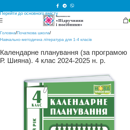
Перейти до навігації
Перейти до основного вмісту
/
/
Головна
Початкова школа
Навчально-методична література для 1-4 класів
Календарне планування (за програмою
Р. Шияна). 4 клас 2024-2025 н. р.