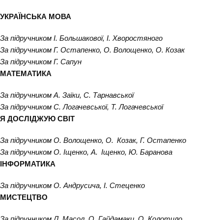
УКРАЇНСЬКА МОВА
За підручником І. Большакової, І. Хворостяного
За підручником Г. Остапенко, О. Волощенко, О. Козак
За підручником Г. Сапун
МАТЕМАТИКА
За підручником А. Заїки, С. Тарнавської
За підручником С. Логачевської, Т. Логачевської
Я ДОСЛІДЖУЮ СВІТ
За підручником О. Волощенко, О. Козак, Г. Остапенко
За підручником О. Іщенко, А. Іщенко, Ю. Баранова
ІНФОРМАТИКА
За підручником О. Андрусича, І. Стеценко
МИСТЕЦТВО
За підручником Л. Масол, О. Гайдамаки, О. Колотило