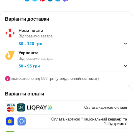
культура, Я досліджую світ
КЛАС:
4 клас
Варіанти доставки
СЕРІЯ:
-
Нова пошта
Відправимо завтра
В ПАЧЦІ (ШТ):
20
80 - 120 грн
Укрпошта
Відправимо завтра
50 - 95 грн
Безкоштовно від 899 грн (у відділення/поштомат)
Варіанти оплати
Оплата карткою онлайн
Оплата карткою “Національний кешбек” та
“єПідтримка”