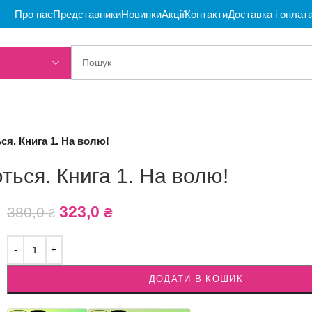
Про нас
Представники
Новинки
Акції
Контакти
Доставка і оплат
я. Книга 1. На волю!
ься. Книга 1. На волю!
323,0
380,0
₴
₴
ДОДАТИ В КОШИК