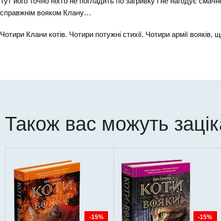
Тут його точно ніхто не погладить по загривку і не нагодує смачн
справжнім вояком Клану…
Чотири Клани котів. Чотири потужні стихії. Чотири армії вояків,
Також вас можуть заці
-15%
-15%