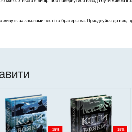
ою їжею. У нього є вибір: або повернутися назад і бути живою ігр
 що живуть за законами честі та братерства. Приєднуйся до них, 
кавити
-15%
-15%