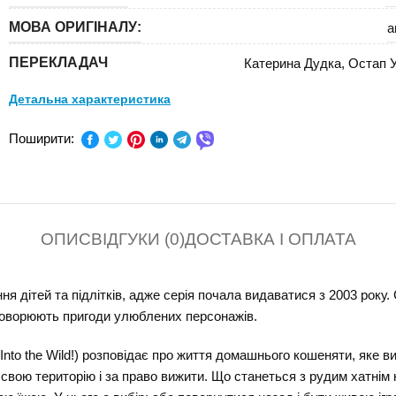
МОВА ОРИГІНАЛУ:
а
ПЕРЕКЛАДАЧ
Катерина Дудка
,
Остап 
Детальна характеристика
ПРЕДМЕТ:
Поширити:
КЛАС:
СЕРІЯ:
К
ОПИС
ВІДГУКИ (0)
ДОСТАВКА І ОПЛАТА
В ПАЧЦІ (ШТ):
я дітей та підлітків, адже серія почала видаватися з 2003 року. 
обговорюють пригоди улюблених персонажів.
 Into the Wild!) розповідає про життя домашнього кошеняти, яке в
свою територію і за право вижити. Що станеться з рудим хатнім к