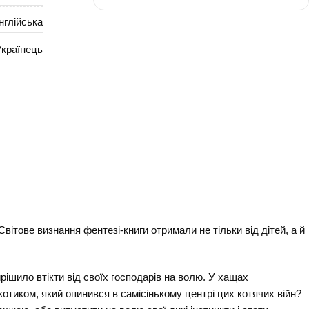
нглійська
Українець
-
-
оти-вояки
нема
Світове визнання фентезі-книги отримали не тільки від дітей, а й
ирішило втікти від своїх господарів на волю. У хащах
отиком, який опинився в самісінькому центрі цих котячих війн?