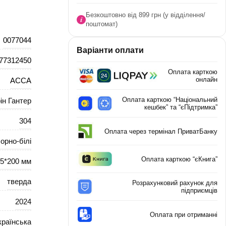
Безкоштовно від 899 грн (у відділення/
поштомат)
0077044
Варіанти оплати
77312450
Оплата карткою
онлайн
АССА
Оплата карткою “Національний
ін Гантер
кешбек” та “єПідтримка”
304
Оплата через термінал ПриватБанку
орно-білі
Оплата карткою “єКнига”
5*200 мм
тверда
Розрахунковий рахунок для
підприємців
2024
Оплата при отриманні
країнська