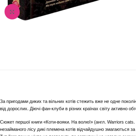
Збільшити зображення
За пригодами диких та вільних котів стежить вже не одне поколінн
від дорослих. Діючі фан-клуби в різних країнах світу активно 
Сюжет першої книги «Коти-вояки. На волю!» (англ. Warriors cats.
незайманого лісу дикі племена котів відчайдушно змагаються за 