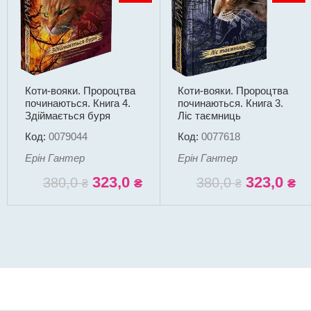
Коти-вояки. Пророцтва
Коти-вояки. Пророцтва
починаються. Книга 4.
починаються. Книга 3.
Здіймається буря
Ліс таємниць
Код:
0079044
Код:
0077618
Ерін Гантер
Ерін Гантер
323,0
323,0
380,0
380,0
₴
₴
₴
₴