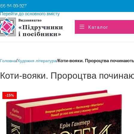
096-94-80-927
Перейти до навігації
Перейти до основного вмісту
Каталог
/
/
Коти-вояки. Пророцтва починаютьс
Головна
Художня література
Коти-вояки. Пророцтва починают
-15%