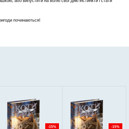
ашкою, або випустити на волю свої дикі інстинкти і стати
пригоди починаються!
-15%
-15%