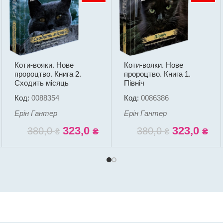
Коти-вояки. Нове
Коти-вояки. Нове
пророцтво. Книга 2.
пророцтво. Книга 1.
Сходить місяць
Північ
Код:
0088354
Код:
0086386
Ерін Гантер
Ерін Гантер
323,0
323,0
380,0
380,0
₴
₴
₴
₴