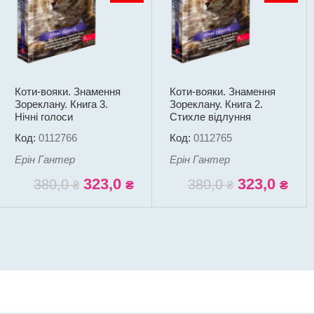
Коти-вояки. Знамення
Коти-вояки. Знамення
Зореклану. Книга 3.
Зореклану. Книга 2.
Нічні голоси
Стихле відлуння
Код:
0112766
Код:
0112765
Ерін Гантер
Ерін Гантер
323,0
323,0
380,0
380,0
₴
₴
₴
₴