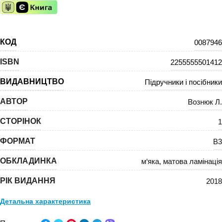
КОД
0087946
ISBN
2255555501412
ВИДАВНИЦТВО
Підручники і посібники
АВТОР
Вознюк Л.
СТОРІНОК
1
ФОРМАТ
В3
ОБКЛАДИНКА
м‘яка
,
матова ламінація
РІК ВИДАННЯ
2018
Детальна характеристика
ПРЕДМЕТ:
Англійська мова