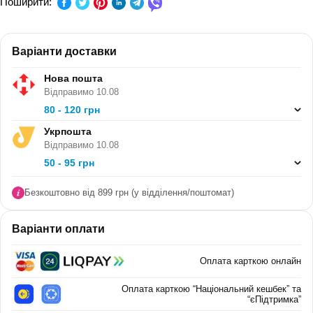
Поширити:
КЛАС:
-
Варіанти доставки
СЕРІЯ:
Лепбук — простір для творчості
Нова пошта
В ПАЧЦІ (ШТ):
Відправимо 10.08
80 - 120 грн
Укрпошта
Відправимо 10.08
50 - 95 грн
Безкоштовно від 899 грн (у відділення/поштомат)
Варіанти оплати
Оплата карткою онлайн
Оплата карткою “Національний кешбек” та
“єПідтримка”