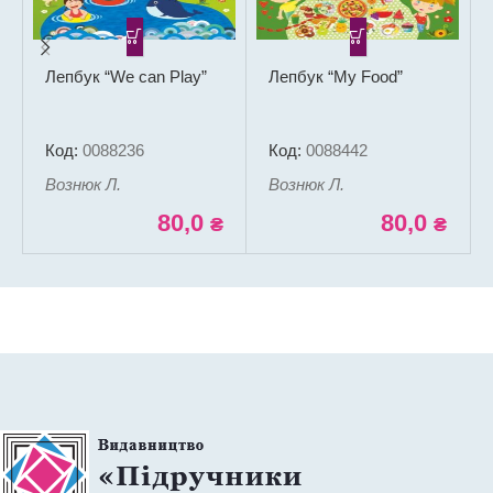
Лепбук “We can Play”
Лепбук “My Food”
Код:
0088236
Код:
0088442
Вознюк Л.
Вознюк Л.
80,0
80,0
₴
₴