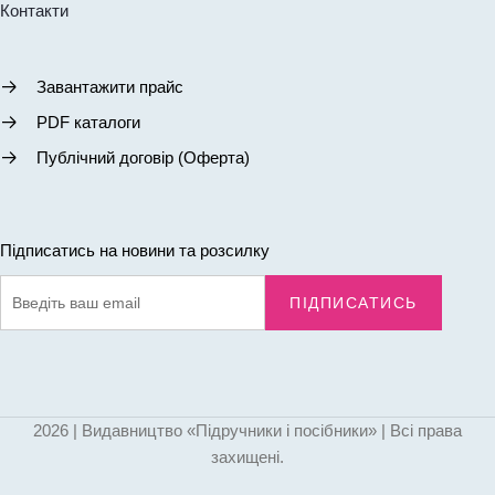
096-94-80-927
pip.bookpost@gmail.com
Новинки
Торгові представники
Акції та знижки
Доставка і оплата
Про нас
Контакти
Завантажити прайс
PDF каталоги
Публічний договір (Оферта)