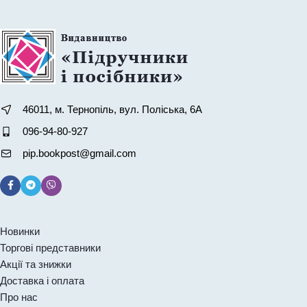
Код:
0104412
Код:
0096516
Демчак О.
Бучковська О., Демчак
О.
70,0
₴
215,0
₴
46011, м. Тернопіль, вул. Поліська, 6А