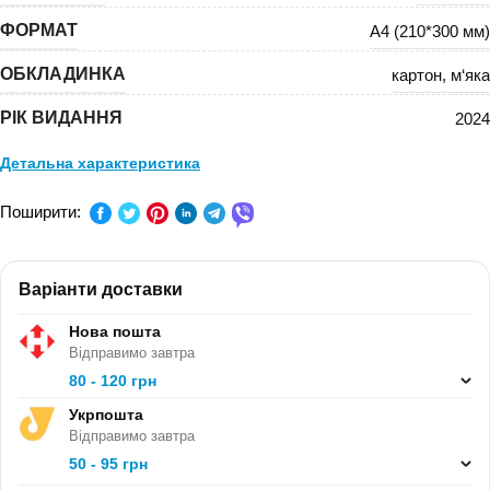
ФОРМАТ
А4 (210*300 мм)
ОБКЛАДИНКА
картон
,
м‘яка
РІК ВИДАННЯ
2024
Детальна характеристика
ПРЕДМЕТ:
-
Поширити:
КЛАС:
1 клас, 2 клас, 3 клас
Варіанти доставки
СЕРІЯ:
-
Нова пошта
В ПАЧЦІ (ШТ):
Відправимо завтра
80 - 120 грн
Укрпошта
Відправимо завтра
50 - 95 грн