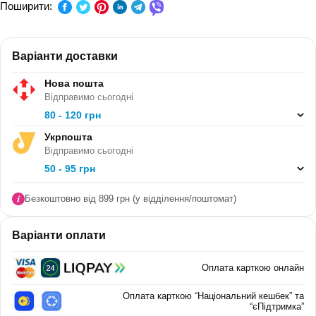
ПРЕДМЕТ:
-
Поширити:
КЛАС:
-
Варіанти доставки
СЕРІЯ:
-
Нова пошта
В ПАЧЦІ (ШТ):
10
Відправимо сьогодні
80 - 120 грн
Укрпошта
Відправимо сьогодні
50 - 95 грн
Безкоштовно від 899 грн (у відділення/поштомат)
Варіанти оплати
Оплата карткою онлайн
Оплата карткою “Національний кешбек” та
“єПідтримка”