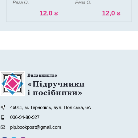
Рега О.
Рега О.
12,0
12,0
₴
₴
46011, м. Тернопіль, вул. Поліська, 6А
096-94-80-927
pip.bookpost@gmail.com