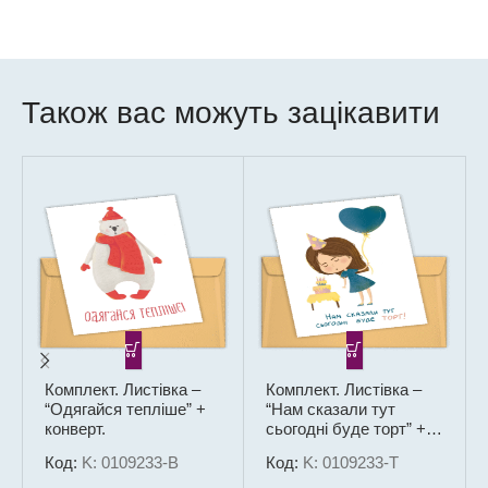
Також вас можуть зацікавити
Комплект. Листівка –
Комплект. Листівка –
“Одягайся тепліше” +
“Нам сказали тут
конверт.
сьогодні буде торт” +
конверт.
Код:
K: 0109233-В
Код:
K: 0109233-Т