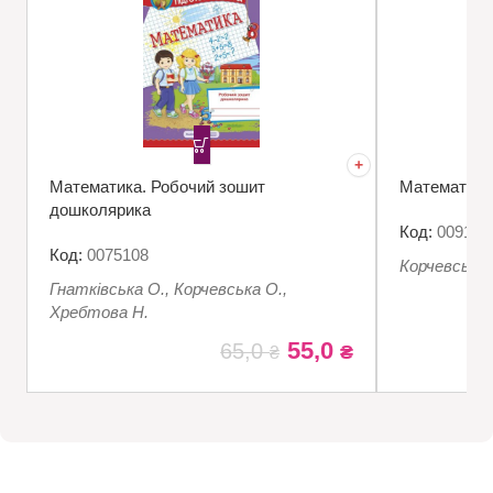
Математика. Робочий зошит
Математика.
дошколярика
Код:
009144
Код:
0075108
Корчевська 
Гнатківська О., Корчевська О.,
Хребтова Н.
55,0
65,0
₴
₴