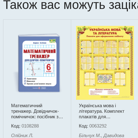
Також вас можуть заці
Математичний
Українська мова і
тренажер. Довідничок-
література. Комплект
помічничок: посібник з
плакатів для
математики. 6 клас
оформлення кабінету
Код:
0108288
Код:
0063292
Олійник Л.
Більчук М., Давидова