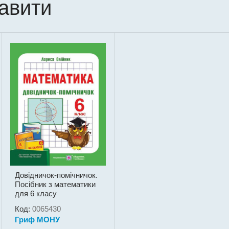
кавити
Довідничок-помічничок.
Посібник з математики
для 6 класу
Код:
0065430
Гриф МОНУ