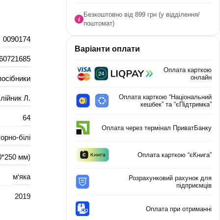
Безкоштовно від 899 грн (у відділення/
поштомат)
0090174
Варіанти оплати
60721685
Оплата карткою
онлайн
посібники
Оплата карткою “Національний
лійник Л.
кешбек” та “єПідтримка”
64
Оплата через термінал ПриватБанку
орно-білі
Оплата карткою “єКнига”
0*250 мм)
м‘яка
Розрахунковий рахунок для
підприємців
2019
Оплата при отриманні