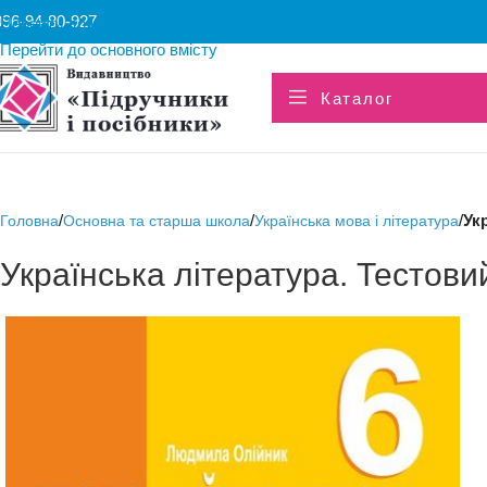
096-94-80-927
Перейти до навігації
Перейти до основного вмісту
Каталог
/
/
/
Ук
Головна
Основна та старша школа
Українська мова і література
Українська література. Тестови