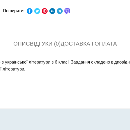
ПРЕДМЕТ:
Українська л
Поширити:
КЛАС:
СЕРІЯ:
ОПИС
ВІДГУКИ (0)
ДОСТАВКА І ОПЛАТА
В ПАЧЦІ (ШТ):
з української літератури в 6 класі. Завдання складено відпові
ї літератури.