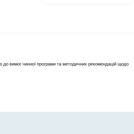
ітература
6 клас
-
30
дно до вимог чинної програми та методичних рекомендацій щодо