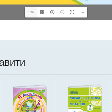
1/16
кавити