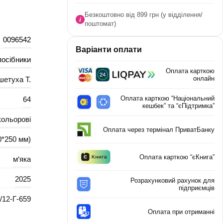
Безкоштовно від 899 грн (у відділення/
поштомат)
0096542
Варіанти оплати
посібники
Оплата карткою
онлайн
шетуха Т.
Оплата карткою “Національний
64
кешбек” та “єПідтримка”
кольорові
Оплата через термінал ПриватБанку
0*250 мм)
Оплата карткою “єКнига”
м‘яка
2025
Розрахунковий рахунок для
підприємців
/12-Г-659
Оплата при отриманні