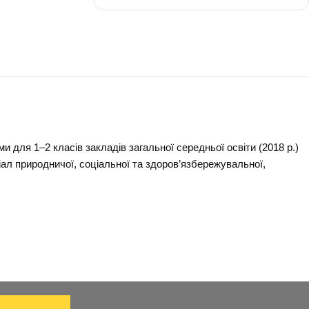
джую світ
2 клас
-
20
 для 1–2 класів закладів загальної середньої освіти (2018 р.)
іал природничої, соціальної та здоров’язбережувальної,