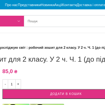
Про нас
Представники
Новинки
Акції
Контакти
Доставка і оплат
досліджую світ : робочий зошит для 2 класу. У 2 ч. Ч. 1 (до пі
 для 2 класу. У 2 ч. Ч. 1 (до пі
85,0
₴
ДОДАТИ В КОШИК