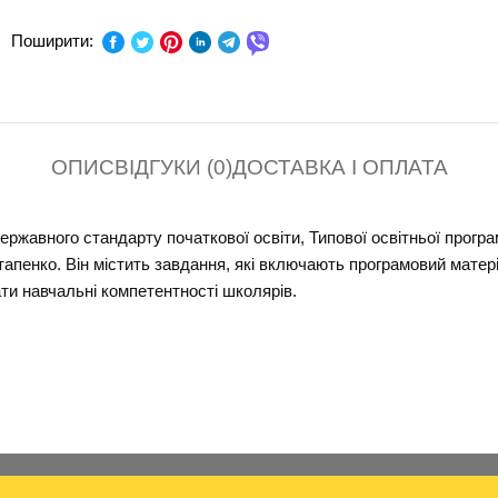
ПРЕДМЕТ:
Я дослі
Поширити:
КЛАС:
СЕРІЯ:
ОПИС
ВІДГУКИ (0)
ДОСТАВКА І ОПЛАТА
В ПАЧЦІ (ШТ):
жавного стандарту початкової освіти, Типової освітньої програми
тапенко. Він містить завдання, які включають програмовий матер
ати навчальні компетентності школярів.