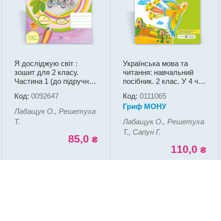
Я досліджую світ :
Українська мова та
зошит для 2 класу.
читання: навчальний
Частина 1 (до підручн.
посібник. 2 клас. У 4 ч.
Н. Бібік)
Ч. 1 (Г. Сапун, О.
Код:
0092647
Код:
0111065
Лабащук, Т. Решетуха)
Гриф МОНУ
Лабащук О., Решетуха
Т.
Лабащук О., Решетуха
Т., Сапун Г.
85,0
₴
110,0
₴