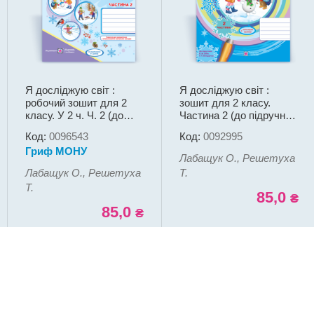
Я досліджую світ :
Я досліджую світ :
робочий зошит для 2
зошит для 2 класу.
класу. У 2 ч. Ч. 2 (до
Частина 2 (до підручн.
підручн., вказаного в
Н. Бібік)
Код:
0096543
Код:
0092995
анотації)
Гриф МОНУ
Лабащук О., Решетуха
Лабащук О., Решетуха
Т.
Т.
85,0
₴
85,0
₴