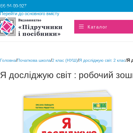
096-94-80-927
Перейти до навігації
Перейти до основного вмісту
Каталог
/
/
/
/
Я 
Головна
Початкова школа
2 клас (НУШ)
Я досліджую світ. 2 клас
Я досліджую світ : робочий зошит