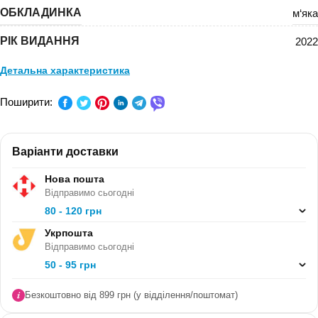
ОБКЛАДИНКА
м‘яка
РІК ВИДАННЯ
2022
Детальна характеристика
Англійська мова, Літературне читання, Математика,
Поширити:
ПРЕДМЕТ:
Музичне мистецтво, Образотворче мистецтво,
Природознавство, Українська мова
Варіанти доставки
КЛАС:
1 клас, 2 клас, 3 клас, 4 клас, 5 клас
Нова пошта
СЕРІЯ:
-
Відправимо сьогодні
В ПАЧЦІ (ШТ):
80 - 120 грн
12
Укрпошта
Відправимо сьогодні
50 - 95 грн
Безкоштовно від 899 грн (у відділення/поштомат)