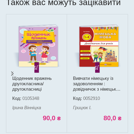
Також вас можуть зацікавити
Щоденник вражень
Вивчати німецьку із
другокласника/
задоволенням :
другокласниці
довідничок з німецької
мови для учнів
Код:
0105348
Код:
0052910
початкових класів
Ірина Вінніцка
Грицюк І.
90,0
80,0
₴
₴