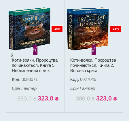
-15%
-15%
Коти-вояки. Пророцтва
Коти-вояки. Пророцтва
починаються. Книга 5.
починаються. Книга 2.
Небезпечний шлях
Вогонь і крига
Код:
0080071
Код:
0077045
Ерін Гантер
Ерін Гантер
323,0
323,0
380,0
380,0
₴
₴
₴
₴