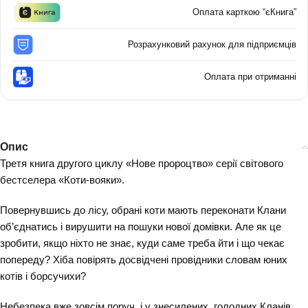
Оплата карткою “єКнига”
Розрахунковий рахунок для підприємців
Оплата при отриманні
Опис
Третя книга другого циклу «Нове пророцтво» серії світового
бестселера «Коти-вояки».
Повернувшись до лісу, обрані коти мають переконати Клани
об’єднатись і вирушити на пошуки нової домівки. Але як це
зробити, якщо ніхто не знає, куди саме треба йти і що чекає
попереду? Хіба повірять досвідчені провідники словам юних
котів і борсучихи?
Небезпека вже зовсім поруч, і у знесилених, голодних Кланів