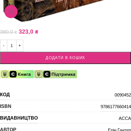
Збільшити зображення
323,0
380,0
₴
₴
ДОДАТИ В КОШИК
КОД
0090452
ISBN
9786177660414
ВИДАВНИЦТВО
АССА
АВТОР
Ерін Гантер