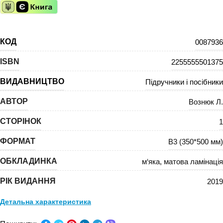
КОД
0087936
ISBN
2255555501375
ВИДАВНИЦТВО
Підручники і посібники
АВТОР
Вознюк Л.
СТОРІНОК
1
ФОРМАТ
В3 (350*500 мм)
ОБКЛАДИНКА
м‘яка
,
матова ламінація
РІК ВИДАННЯ
2019
Детальна характеристика
ПРЕДМЕТ:
Англійська мова