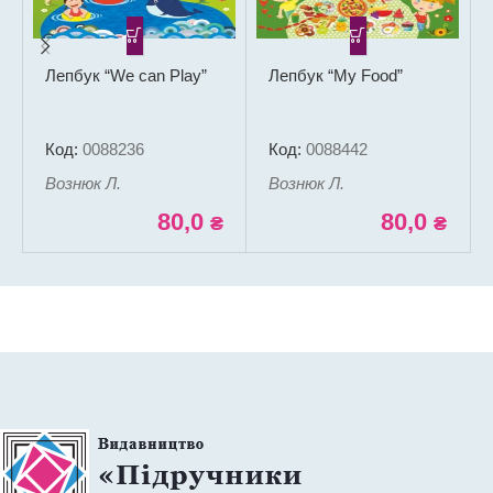
Лепбук “We can Play”
Лепбук “My Food”
Код:
0088236
Код:
0088442
Вознюк Л.
Вознюк Л.
80,0
80,0
₴
₴