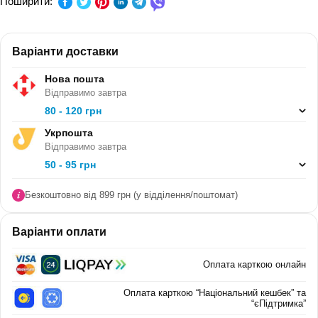
Поширити:
КЛАС:
-
Варіанти доставки
СЕРІЯ:
Лепбук — простір для творчості
Нова пошта
В ПАЧЦІ (ШТ):
Відправимо завтра
80 - 120 грн
Укрпошта
Відправимо завтра
50 - 95 грн
Безкоштовно від 899 грн (у відділення/поштомат)
Варіанти оплати
Оплата карткою онлайн
Оплата карткою “Національний кешбек” та
“єПідтримка”