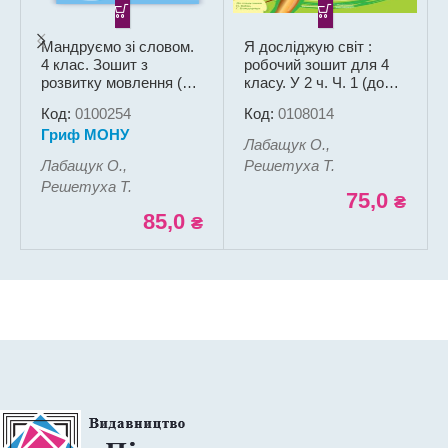
Мандруємо зі словом.
Я досліджую світ :
4 клас. Зошит з
робочий зошит для 4
розвитку мовлення (за
класу. У 2 ч. Ч. 1 (до
прогр. О. Савченко)
підручн. Н. Бібік, Г.
Код:
0100254
Код:
0108014
Боднарчук)
Гриф МОНУ
Лабащук О.,
Лабащук О.,
Решетуха Т.
Решетуха Т.
75,0
₴
85,0
₴