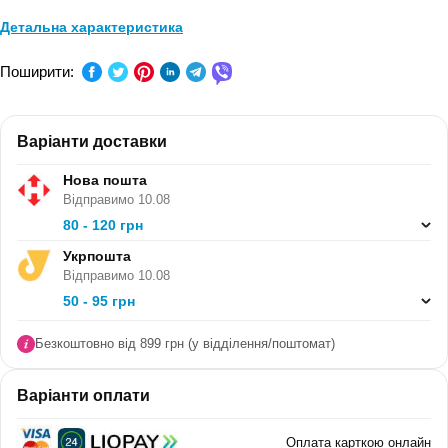
Детальна характеристика
ПРЕДМЕТ:
Літературне читання, Читання
Поширити:
КЛАС:
4 клас
Варіанти доставки
СЕРІЯ:
-
Нова пошта
В ПАЧЦІ (ШТ):
10
Відправимо 10.08
80 - 120 грн
Укрпошта
Відправимо 10.08
50 - 95 грн
Безкоштовно від 899 грн (у відділення/поштомат)
Варіанти оплати
Оплата карткою онлайн