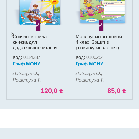
Сонячні вітрила :
Мандруємо зі словом.
книжка для
4 клас. Зошит з
додаткового читання. 4
розвитку мовлення (за
клас
прогр. О. Савченко)
Код:
0114287
Код:
0100254
Гриф МОНУ
Гриф МОНУ
Лабащук О.,
Лабащук О.,
Решетуха Т.
Решетуха Т.
120,0
85,0
₴
₴