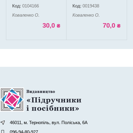
5-11 класи. 2023-2024
зарубіжної літератури
Код:
0104166
Код:
0019438
н. р. (PDF) (Електрона
у 5 класі
версія)
Коваленко О.
Коваленко О.
30,0
70,0
₴
₴
46011, м. Тернопіль, вул. Поліська, 6А
096-94-80-927