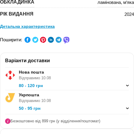
ОБКЛАДИНКА
ламінована
,
м‘яка
РІК ВИДАННЯ
2024
Детальна характеристика
ПРЕДМЕТ:
Світова література
Поширити:
КЛАС:
5 клас
Варіанти доставки
СЕРІЯ:
-
Нова пошта
В ПАЧЦІ (ШТ):
5
Відправимо 10.08
80 - 120 грн
Укрпошта
Відправимо 10.08
50 - 95 грн
Безкоштовно від 899 грн (у відділення/поштомат)