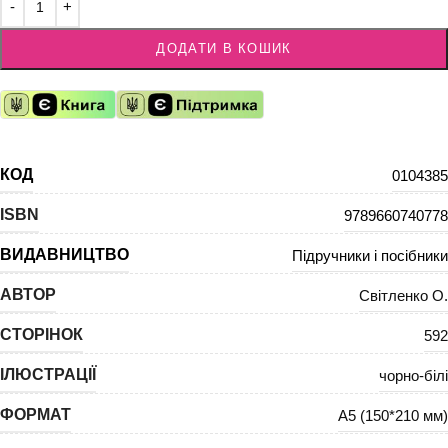
ДОДАТИ В КОШИК
КОД
0104385
ISBN
9789660740778
ВИДАВНИЦТВО
Підручники і посібники
АВТОР
Світленко О.
СТОРІНОК
592
ІЛЮСТРАЦІЇ
чорно-білі
ФОРМАТ
А5 (150*210 мм)