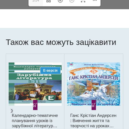
1/14
Також вас можуть зацікавити
Е-версія
Календарно-тематичне
Ганс Крістіан Андерсен
планування уроків із
: Вивчення життя та
зарубіжної літератури.
творчості на уроках