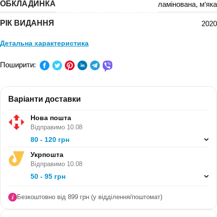
ОБКЛАДИНКА
ламінована
,
м‘яка
РІК ВИДАННЯ
2020
Детальна характеристика
ПРЕДМЕТ:
Світова література
Поширити:
КЛАС:
8 клас
Варіанти доставки
СЕРІЯ:
-
Нова пошта
В ПАЧЦІ (ШТ):
4
Відправимо 10.08
80 - 120 грн
Укрпошта
Відправимо 10.08
50 - 95 грн
Безкоштовно від 899 грн (у відділення/поштомат)