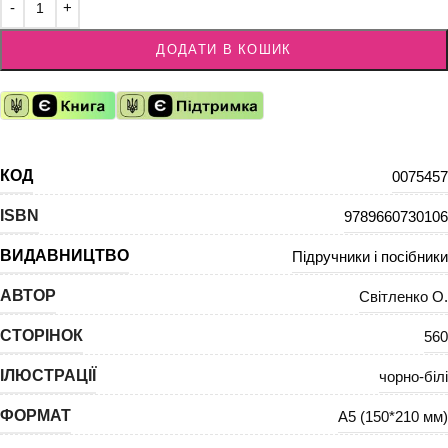
ДОДАТИ В КОШИК
КОД
0075457
ISBN
9789660730106
ВИДАВНИЦТВО
Підручники і посібники
АВТОР
Світленко О.
СТОРІНОК
560
ІЛЮСТРАЦІЇ
чорно-білі
ФОРМАТ
А5 (150*210 мм)