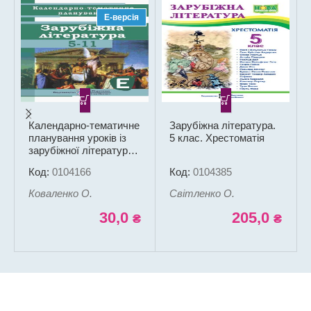
Е-версія
Календарно-тематичне
Зарубіжна література.
планування уроків із
5 клас. Хрестоматія
зарубіжної літератури.
5-11 класи. 2023-2024
Код:
0104166
Код:
0104385
н. р. (PDF) (Електрона
версія)
Коваленко О.
Світленко О.
30,0
205,0
₴
₴